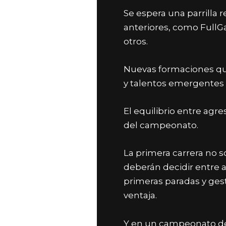
Se espera una parrilla r
anteriores, como FullGa
otros.
Nuevas formaciones qu
y t
alentos emergentes 
El equilibrio entre agr
del campeonato.
La primera carrera no 
deberán decidir entre 
primeras paradas y gest
ventaja.
Y en un campeonato de 