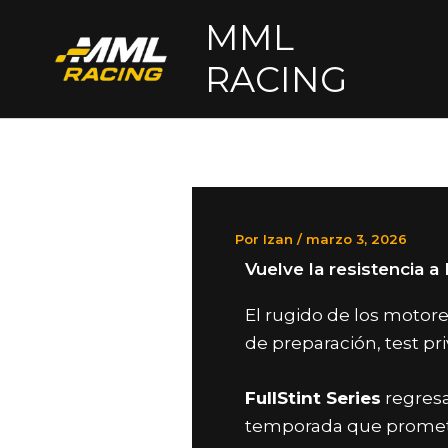
Ir
MML
al
RACING
contenido
Por
Izan
/
marzo 3, 2026
Vuelve la resistencia a
El rugido de los motor
de preparación, test pri
FullStint Series
regresa
temporada que promete