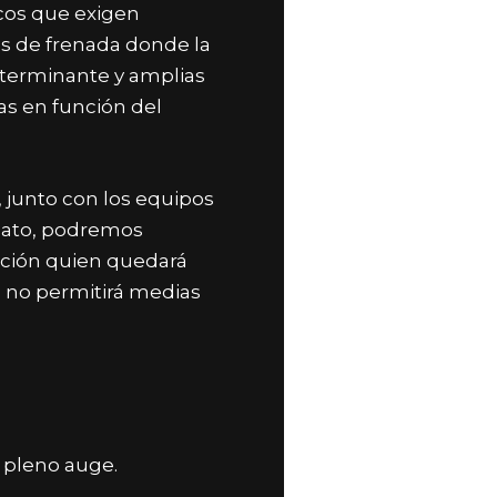
cos que exigen
s de frenada donde la
eterminante y a
mplias
as en función del
, junto con los equipos
nato, podremos
cación quien quedará
 no permitirá medias
n pleno auge.