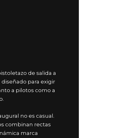
istoletazo de salida a
 diseñado para exigir
nto a pilotos como a
o.
augural no es casual.
dos combinan r
ectas
dinámica marca