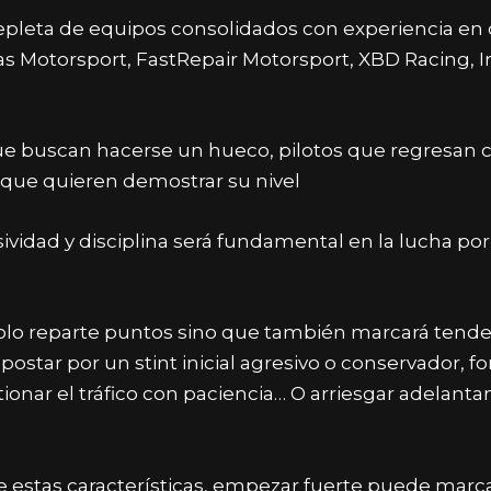
epleta de e
quipos consolidados con experiencia e
s Motorsport, FastRepair Motorsport, XBD Racing, Ir
e buscan hacerse un hueco, p
ilotos que regresan
que quieren demostrar su nivel
esividad y disciplina será fundamental en la lucha po
solo reparte puntos sino que también marcará tende
a
postar por un stint inicial agresivo o conservador, f
o
ionar el tráfico con paciencia… O arriesgar adelant
estas características, empezar fuerte puede marcar