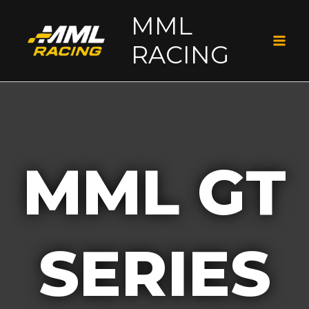
Ir
MML
al
RACING
contenido
MML GT
SERIES