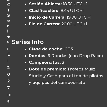
Sesión Abierta:
18:30 UTC +1
G
T
Clasificación:
18:45 UTC +1
S
Inicio de Carrera:
19:00 UTC +1
e
Fin de Carrera:
20:00 UTC +1
r
i
e
Series Info
s
¡
Clase de coche:
GT3
E
Rondas:
6 Rondas (con Drop Race)
l
Campeonatos:
2
2
Bote de premios:
Trofeos Muliz
0
Studio y Cash para el top de pilotos
2
y equipos del campeonato
7
m
a