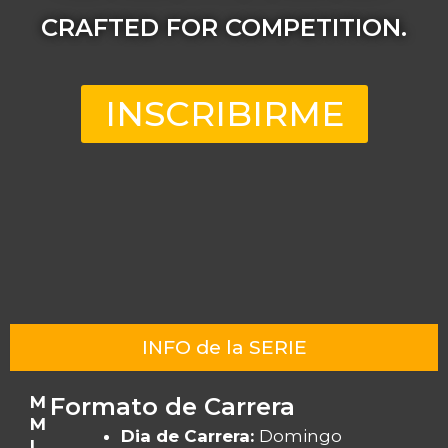
CRAFTED FOR COMPETITION.
INSCRIBIRME
INFO de la SERIE
M
Formato de Carrera
M
Dia de Carrera:
Domingo
L